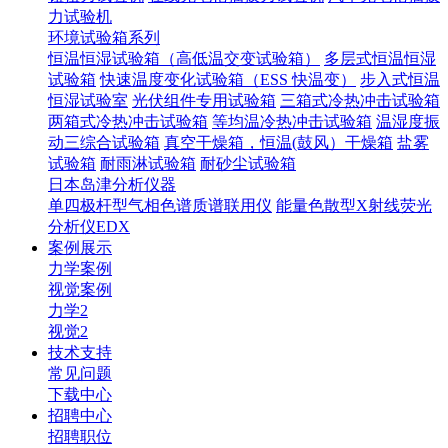
力试验机
环境试验箱系列
恒温恒湿试验箱（高低温交变试验箱）
多层式恒温恒湿
试验箱
快速温度变化试验箱（ESS 快温变）
步入式恒温
恒湿试验室
光伏组件专用试验箱
三箱式冷热冲击试验箱
两箱式冷热冲击试验箱
等均温冷热冲击试验箱
温湿度振
动三综合试验箱
真空干燥箱，恒温(鼓风）干燥箱
盐雾
试验箱
耐雨淋试验箱
耐砂尘试验箱
日本岛津分析仪器
单四极杆型气相色谱质谱联用仪
能量色散型X射线荧光
分析仪EDX
案例展示
力学案例
视觉案例
力学2
视觉2
技术支持
常见问题
下载中心
招聘中心
招聘职位