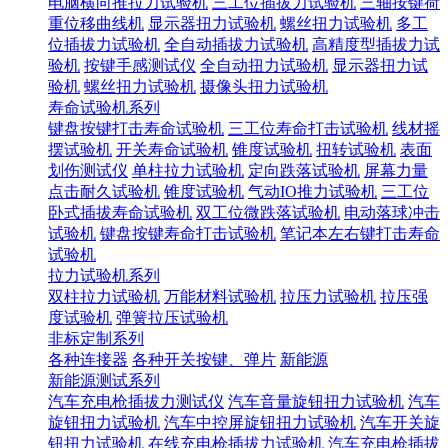
电脑横向推拉力试验机
三工位插拔力试验机
三轴按键荷
重位移曲线机
显示器扭力试验机
螺丝扭力试验机
多工
位插拔力试验机
全自动插拔力试验机
高精度型插拔力试
验机
按键手感测试仪
全自动扭力试验机
显示器扭力试
验机
螺丝扭力试验机
摄像头扭力试验机
寿命试验机系列
键盘按键打击寿命试验机
三工位寿命打击试验机
线材摇
摆试验机
开关寿命试验机
锥度试验机
扭转试验机
表面
划伤测试仪
单柱拉力试验机
定向跌落试验机
屏幕力量
点击耐久试验机
锥度试验机
气动IO推力试验机
三工位
卧式插拔寿命试验机
双工位微跌落试验机
电动落球冲击
试验机
键盘按键寿命打击试验机
笔记本左右键打击寿命
试验机
拉力试验机系列
双柱拉力试验机
万能材料试验机
拉压力试验机
拉压强
度试验机
弹簧拉压试验机
非标定制系列
各种连接器
各种开关按键、弹片
新能源
新能源测试系列
汽车充电枪插拔力测试仪
汽车音量旋钮扭力试验机
汽车
旋钮扭力试验机
汽车中控屏旋钮扭力试验机
汽车开关旋
钮扭力试验机
在线充电枪插拔力试验机
汽车充电枪插拔