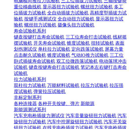
电脑横向推拉力试验机
三工位插拔力试验机
三轴按键荷
重位移曲线机
显示器扭力试验机
螺丝扭力试验机
多工
位插拔力试验机
全自动插拔力试验机
高精度型插拔力试
验机
按键手感测试仪
全自动扭力试验机
显示器扭力试
验机
螺丝扭力试验机
摄像头扭力试验机
寿命试验机系列
键盘按键打击寿命试验机
三工位寿命打击试验机
线材摇
摆试验机
开关寿命试验机
锥度试验机
扭转试验机
表面
划伤测试仪
单柱拉力试验机
定向跌落试验机
屏幕力量
点击耐久试验机
锥度试验机
气动IO推力试验机
三工位
卧式插拔寿命试验机
双工位微跌落试验机
电动落球冲击
试验机
键盘按键寿命打击试验机
笔记本左右键打击寿命
试验机
拉力试验机系列
双柱拉力试验机
万能材料试验机
拉压力试验机
拉压强
度试验机
弹簧拉压试验机
非标定制系列
各种连接器
各种开关按键、弹片
新能源
新能源测试系列
汽车充电枪插拔力测试仪
汽车音量旋钮扭力试验机
汽车
旋钮扭力试验机
汽车中控屏旋钮扭力试验机
汽车开关旋
钮扭力试验机
在线充电枪插拔力试验机
汽车充电枪插拔