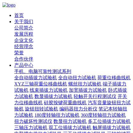
首页
关于我们
公司简介
发展历程
企业文化
经营理念
荣誉
合作伙伴
产品中心
手机、电脑可靠性测试系列
全自动插拔力试验机
全自动扭力试验机
荷重位移曲线机
XYZ三轴荷重位移曲线机
螺丝扭力试验机
端子插拔力
试验机
线束插拔力试验机
加宽插拔力试验机
卧式插拔
力试验机
数显插拔力试验机
轻触开关行程测试仪
开关
力位移曲线机
硅胶按键荷重曲线机
汽车音量旋钮扭力试
验机
旋钮扭转试验机
编码器扭力分析仪
笔记本转轴扭
力试验机
180度转轴扭力试验机
360度转轴扭力试验机
扭力破坏性测试仪
数显扭力试验机
多工位插拔力试验机
三轴压力试验机
双工位插拔力试验机
触屏插拔力试验机