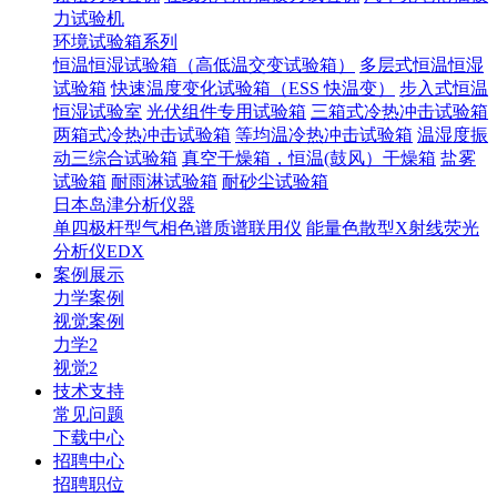
力试验机
环境试验箱系列
恒温恒湿试验箱（高低温交变试验箱）
多层式恒温恒湿
试验箱
快速温度变化试验箱（ESS 快温变）
步入式恒温
恒湿试验室
光伏组件专用试验箱
三箱式冷热冲击试验箱
两箱式冷热冲击试验箱
等均温冷热冲击试验箱
温湿度振
动三综合试验箱
真空干燥箱，恒温(鼓风）干燥箱
盐雾
试验箱
耐雨淋试验箱
耐砂尘试验箱
日本岛津分析仪器
单四极杆型气相色谱质谱联用仪
能量色散型X射线荧光
分析仪EDX
案例展示
力学案例
视觉案例
力学2
视觉2
技术支持
常见问题
下载中心
招聘中心
招聘职位