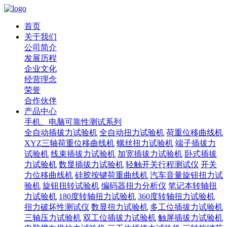
首页
关于我们
公司简介
发展历程
企业文化
经营理念
荣誉
合作伙伴
产品中心
手机、电脑可靠性测试系列
全自动插拔力试验机
全自动扭力试验机
荷重位移曲线机
XYZ三轴荷重位移曲线机
螺丝扭力试验机
端子插拔力
试验机
线束插拔力试验机
加宽插拔力试验机
卧式插拔
力试验机
数显插拔力试验机
轻触开关行程测试仪
开关
力位移曲线机
硅胶按键荷重曲线机
汽车音量旋钮扭力试
验机
旋钮扭转试验机
编码器扭力分析仪
笔记本转轴扭
力试验机
180度转轴扭力试验机
360度转轴扭力试验机
扭力破坏性测试仪
数显扭力试验机
多工位插拔力试验机
三轴压力试验机
双工位插拔力试验机
触屏插拔力试验机