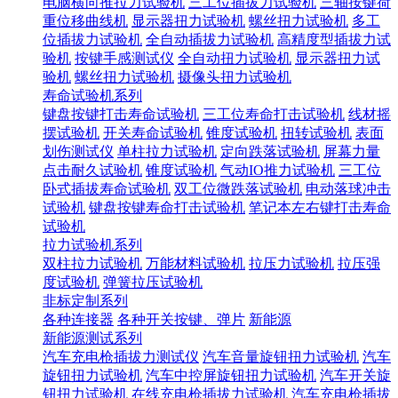
电脑横向推拉力试验机
三工位插拔力试验机
三轴按键荷
重位移曲线机
显示器扭力试验机
螺丝扭力试验机
多工
位插拔力试验机
全自动插拔力试验机
高精度型插拔力试
验机
按键手感测试仪
全自动扭力试验机
显示器扭力试
验机
螺丝扭力试验机
摄像头扭力试验机
寿命试验机系列
键盘按键打击寿命试验机
三工位寿命打击试验机
线材摇
摆试验机
开关寿命试验机
锥度试验机
扭转试验机
表面
划伤测试仪
单柱拉力试验机
定向跌落试验机
屏幕力量
点击耐久试验机
锥度试验机
气动IO推力试验机
三工位
卧式插拔寿命试验机
双工位微跌落试验机
电动落球冲击
试验机
键盘按键寿命打击试验机
笔记本左右键打击寿命
试验机
拉力试验机系列
双柱拉力试验机
万能材料试验机
拉压力试验机
拉压强
度试验机
弹簧拉压试验机
非标定制系列
各种连接器
各种开关按键、弹片
新能源
新能源测试系列
汽车充电枪插拔力测试仪
汽车音量旋钮扭力试验机
汽车
旋钮扭力试验机
汽车中控屏旋钮扭力试验机
汽车开关旋
钮扭力试验机
在线充电枪插拔力试验机
汽车充电枪插拔