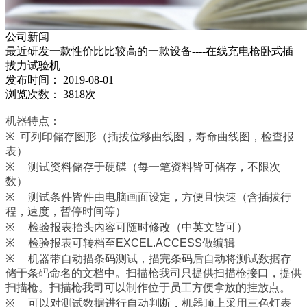
公司新闻
最近研发一款性价比比较高的一款设备----在线充电枪卧式插
拔力试验机
发布时间：
2019-08-01
浏览次数：
3818次
机器特点：
※
可列印储存图形（插拔位移曲线图，寿命曲线图，检查报
表）
※
测试资料储存于硬碟（每一笔资料皆可储存，不限次
数）
※
测试条件皆件由电脑画面设定，方便且快速（含插拔行
程，速度，暂停时间等）
※
检验报表抬头内容可随时修改（中英文皆可）
※
检验报表可转档至
EXCEL.ACCESS
做编辑
※
机器带自动描条码测试，描完条码后自动将测试数据存
储于条码命名的文档中。扫描枪我司只提供扫描枪接口，提供
扫描枪。扫描枪我司可以制作位于员工方便拿放的挂放点。
※
可以对测试数据进行自动判断，机器顶上采用三色灯表