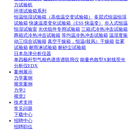
力试验机
环境试验箱系列
恒温恒湿试验箱（高低温交变试验箱）
多层式恒温恒湿
试验箱
快速温度变化试验箱（ESS 快温变）
步入式恒温
恒湿试验室
光伏组件专用试验箱
三箱式冷热冲击试验箱
两箱式冷热冲击试验箱
等均温冷热冲击试验箱
温湿度振
动三综合试验箱
真空干燥箱，恒温(鼓风）干燥箱
盐雾
试验箱
耐雨淋试验箱
耐砂尘试验箱
日本岛津分析仪器
单四极杆型气相色谱质谱联用仪
能量色散型X射线荧光
分析仪EDX
案例展示
力学案例
视觉案例
力学2
视觉2
技术支持
常见问题
下载中心
招聘中心
招聘职位